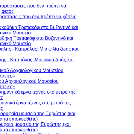
ραστάσεις που δεν πρέπει να χάσεις
οθήκη Τρετιακόφ στο Βυζαντινό και
ιανικό Μουσείο
ης - Καπράλος: Μια φιλία ζωής και
ς
ού Αρχαιολογικού Μουσείου
σειες»
μαντικά έργα τέχνης στο μετρό της
ας
ρυφαία μουσεία της Ευρώπης (και
να τα επισκεφθείτε)