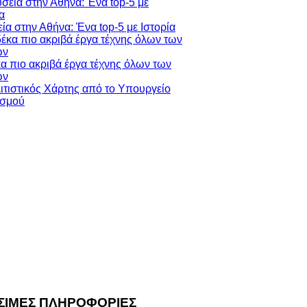
ία στην Αθήνα: Ένα top-5 με Ιστορία
κα πιο ακριβά έργα τέχνης όλων των
ών
ΣΙΜΕΣ ΠΛΗΡΟΦΟΡΙΕΣ