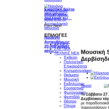
Εικαστική βόλτα
στις μόνιμες
συλλογές τω…
Prev
Next
ΕΠΙΛΟΓΕΣ
Ναυάγιο
Αντικυθήρων:
ΑΡΧΙΚΗ
20.000 λεύγες
ΣΧΕΤΙΚΑ
Μουσική S
κάτω …
ΤΕΧΝΗΣ ΝΕΑ
Δερβίσηδε
Έκθεση
Πολιτιστική
Επικαιρότητα
Κινηματογράφος
Θεάματα
Μουσική
Εκδηλώσεις
Tweet
Εορταστικά
Φωτογραφία
Το
Σάββατο 27 
Φεστιβάλ
Δερβίσικου τά
Θέατρο
με παραδοσιακά 
Όπερα
παρουσιάσουν τη