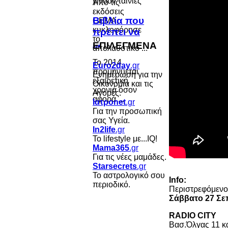
Από τις
εκδόσεις
Βιβλία που
GEMA,
κυκλοφόρησε
πρέπει να
το
...
ΕΠΙΛΕΓΜΕΝΑ
απολαυστικό ...
Το 2014
Euro2day
.gr
προμηνύεται
Ενημέρωση για την
εξαιρετική
Οικονομία και τις
χρονιά όσον
Αγορές.
αφορά ...
Ιατροnet
.gr
Για την προσωπική
σας Υγεία.
In2life
.gr
Το lifestyle με...IQ!
Mama365
.gr
Για τις νέες μαμάδες.
Starsecrets
.gr
Το αστρολογικό σου
Info:
περιοδικό.
Περιστρεφόμενο
Σάββατο 27 Σε
RADIO CITY
Βασ.Όλγας 11 κ