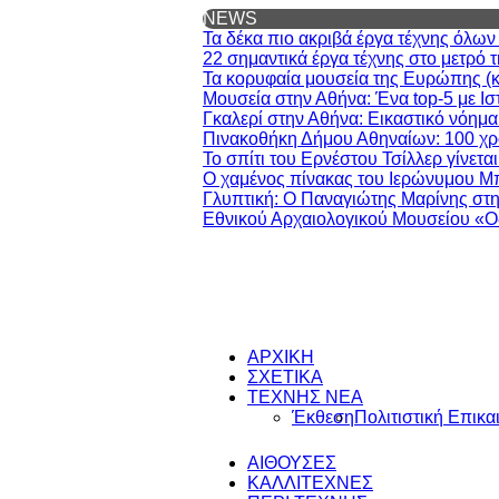
NEWS
Τα δέκα πιο ακριβά έργα τέχνης όλω
22 σημαντικά έργα τέχνης στο μετρό 
Τα κορυφαία μουσεία της Ευρώπης (και
Μουσεία στην Αθήνα: Ένα top-5 με Ισ
Γκαλερί στην Αθήνα: Εικαστικό νόημα
Πινακοθήκη Δήμου Αθηναίων: 100 χρό
Το σπίτι του Ερνέστου Τσίλλερ γίνετα
Ο χαμένος πίνακας του Ιερώνυμου Μ
Γλυπτική: Ο Παναγιώτης Μαρίνης στη
Εθνικού Αρχαιολογικού Μουσείου «Ο
ΑΡΧΙΚΗ
ΣΧΕΤΙΚΑ
ΤΕΧΝΗΣ ΝΕΑ
Έκθεση
Πολιτιστική Επικα
ΑΙΘΟΥΣΕΣ
ΚΑΛΛΙΤΕΧΝΕΣ