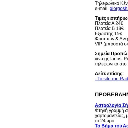
Τηλεφωνικό Κέν
e-mail:
giorgos
Τιμές εισιτήρι
Πλατεία Α 24€
Πλατεία Β 18€
Εξώστης 15€
Φοιτητών & Ανέρ
VIP (μπροστά στ
Σημεία Προπώ
viva.gr, Ianos,
τηλεφωνικά στο
Δείτε επίσης:
- Το site του Rad
ΠΡΟΒΕΒΛΗΜ
Αστρολογία Σ
Φτηνή γραμμή α
χαρτομαντείας, 
το 24ωρο
Το Βήμα του Ασ