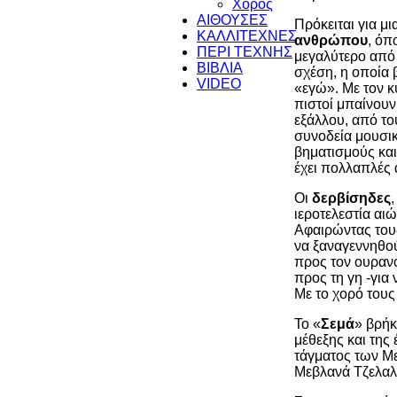
Χορός
ΑΙΘΟΥΣΕΣ
Πρόκειται για μι
ΚΑΛΛΙΤΕΧΝΕΣ
ανθρώπου
, όπ
ΠΕΡΙ ΤΕΧΝΗΣ
μεγαλύτερο από α
ΒΙΒΛΙΑ
σχέση, η οποία 
VIDEO
«εγώ». Με τον κ
πιστοί μπαίνουν
εξάλλου, από το
συνοδεία μουσικ
βηματισμούς και
έχει πολλαπλές 
Οι
δερβίσηδες
ιεροτελεστία α
Αφαιρώντας τους
να ξαναγεννηθού
προς τον ουρανό
προς τη γη -για
Με το χορό τους 
Το «
Σεμά
» βρήκ
μέθεξης και της
τάγματος των Με
Μεβλανά Τζελαλα