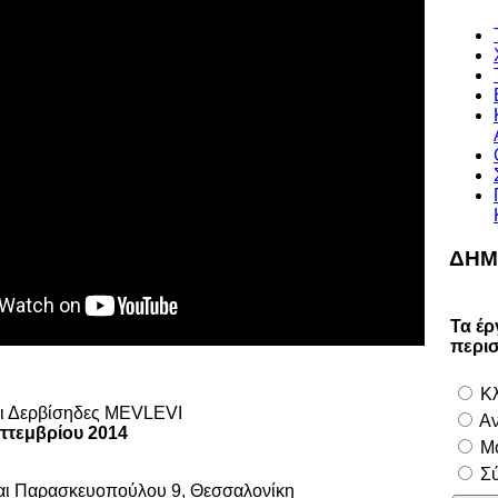
ΔΗΜ
Τα έρ
περι
Κλ
ι Δερβίσηδες MEVLEVI
Αν
πτεμβρίου 2014
Μο
Σύ
αι Παρασκευοπούλου 9, Θεσσαλονίκη