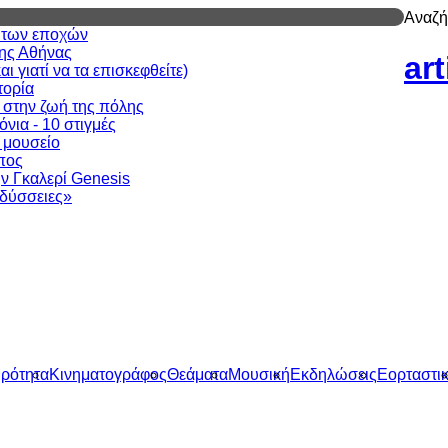
Αναζή
ν των εποχών
της Αθήνας
ar
 γιατί να τα επισκεφθείτε)
τορία
 στην ζωή της πόλης
νια - 10 στιγμές
ι μουσείο
πος
ν Γκαλερί Genesis
δύσσειες»
ιρότητα
Κινηματογράφος
Θεάματα
Μουσική
Εκδηλώσεις
Εορταστι