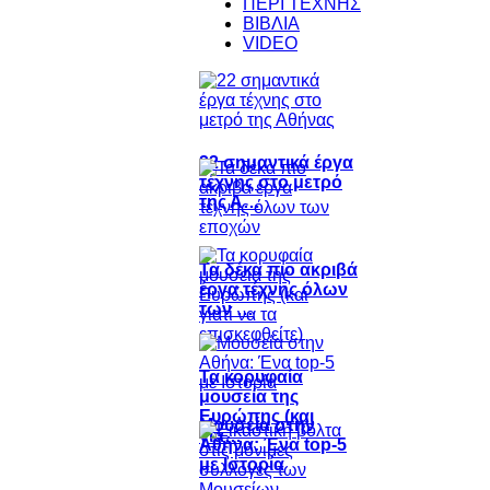
ΠΕΡΙ ΤΕΧΝΗΣ
ΒΙΒΛΙΑ
VIDEO
22 σημαντικά έργα
τέχνης στο μετρό
της Α…
Τα δέκα πιο ακριβά
έργα τέχνης όλων
των …
Τα κορυφαία
μουσεία της
Ευρώπης (και
Μουσεία στην
για…
Αθήνα: Ένα top-5
με Ιστορία