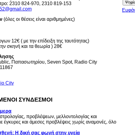
τρο: 2310 824-970, 2310 819-153
h52@gmail.com
Εμφάν
ων
(όλες οι θέσεις είναι αριθμημένες)
γων 12€ ( με την επίδειξη της ταυτότητας)
ην σκηνή και τα θεωρία ) 28€
λησης
 Public, Παπασωτηρίου, Seven Spot, Radio City
 11867
io City
ΕΝΟΙ ΣΥΝΔΕΣΜΟΙ
ήμερα
στρολογίας, προβλέψεων, μελλοντολογίας και
με έγκυρες και άμεσες προβλέψεις χωρίς αναμονές, όλο
θενή: Η δική σας φωνή στην υγεία