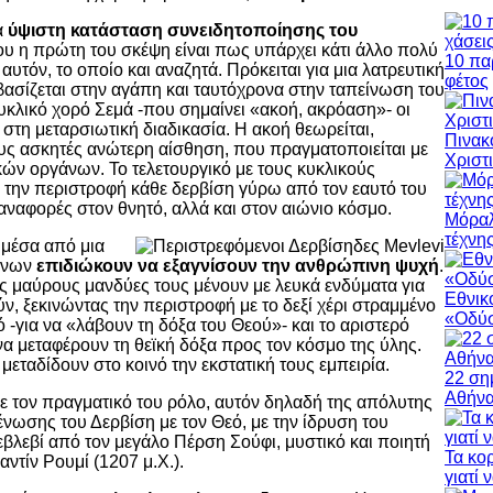
α
ύψιστη κατάσταση συνειδητοποίησης του
ου η πρώτη του σκέψη είναι πως υπάρχει κάτι άλλο πολύ
10 πα
υτόν, το οποίο και αναζητά. Πρόκειται για μια λατρευτική
φέτος
βασίζεται στην αγάπη και ταυτόχρονα στην ταπείνωση του
υκλικό χορό Σεμά -που σημαίνει «ακοή, ακρόαση»- οι
 στη μεταρσιωτική διαδικασία. Η ακοή θεωρείται,
Πινακ
υς ασκητές ανώτερη αίσθηση, που πραγματοποιείται με
Χριστ
ών οργάνων. Το τελετουργικό με τους κυκλικούς
 την περιστροφή κάθε δερβίση γύρω από τον εαυτό του
αναφορές στον θνητό, αλλά και στον αιώνιο κόσμο.
Μόραλ
τέχνη
, μέσα από μια
ιώνων
επιδιώκουν να εξαγνίσουν την ανθρώπινη ψυχή
.
 μαύρους μανδύες τους μένουν με λευκά ενδύματα για
Εθνικ
ν, ξεκινώντας την περιστροφή με το δεξί χέρι στραμμένο
«Οδύσ
 -για να «λάβουν τη δόξα του Θεού»- και το αριστερό
 να μεταφέρουν τη θεϊκή δόξα προς τον κόσμο της ύλης.
μεταδίδουν στο κοινό την εκστατική τους εμπειρία.
22 ση
Αθήν
ε τον πραγματικό του ρόλο, αυτόν δηλαδή της απόλυτης
 ένωσης του Δερβίση με τον Θεό, με την ίδρυση του
βλεβί από τον μεγάλο Πέρση Σούφι, μυστικό και ποιητή
Τα κο
ντίν Ρουμί (1207 μ.Χ.).
γιατί 