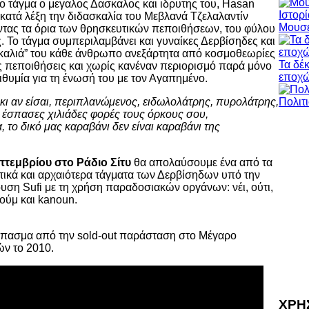
ο τάγμα ο μεγαλος Δασκαλος και ιδρυτης του, Hasan
κατά λέξη την διδασκαλία του Μεβλανά Τζελαλαντίν
Μουσε
ντας τα όρια των θρησκευτικών πεποιθήσεων, του φύλου
. Το τάγμα συμπεριλαμβάνει και γυναίκες Δερβίσηδες και
γκαλιά” του κάθε άνθρωπο ανεξάρτητα από κοσμοθεωρίες
Τα δέ
ς πεποιθήσεις και χωρίς κανέναν περιορισμό παρά μόνο
εποχ
ιθυμία για τη ένωσή του με τον Αγαπημένο.
κι αν είσαι, περιπλανώμενος, ειδωλολάτρης, πυρολάτρης,
 έσπασες χιλιάδες φορές τους όρκους σου,
, τo δικό μας καραβάνι δεν είναι καραβάνι της
τεμβρίου στο Ράδιο Σίτυ
θα απολαύσουμε ένα από τα
τικά και αρχαιότερα τάγματα των Δερβίσηδων υπό την
ση Sufi με τη χρήση παραδοσιακών οργάνων: νέι, ούτι,
τούμ και kanoun.
πασμα από την sold-out παράσταση στο Μέγαρο
ν το 2010.
ΧΡΗ