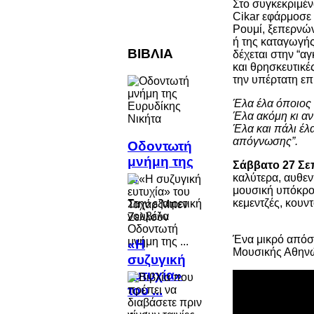
Στο συγκεκριμέν
Cikar εφάρμοσε 
Ρουμί, ξεπερνώ
ή της καταγωγής
ΒΙΒΛΙΑ
δέχεται στην “α
και θρησκευτικέ
την υπέρτατη επ
Έλα έλα όποιος 
Έλα ακόμη κι αν
Έλα και πάλι έλα
απόγνωσης”.
Οδοντωτή
μνήμη της
Σάββατο 27 Σεπ
...
καλύτερα, αυθεν
μουσική υπόκρου
κεμεντζές, κουν
Στην εξαιρετική
νουβέλα
Οδοντωτή
Ένα μικρό απόσ
μνήμη της ...
«Η
Μουσικής Αθηνώ
συζυγική
ευτυχία»
του ...