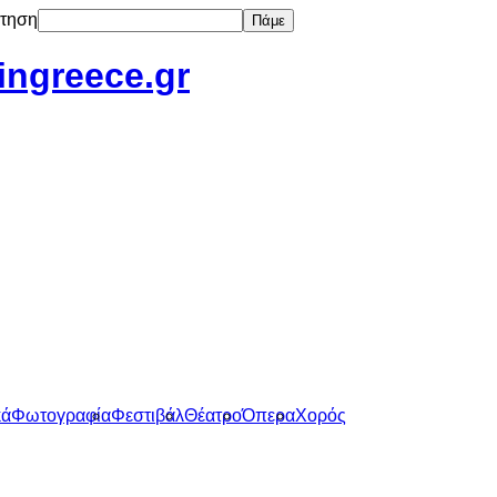
τηση
Πάμε
tingreece.gr
κά
Φωτογραφία
Φεστιβάλ
Θέατρο
Όπερα
Χορός