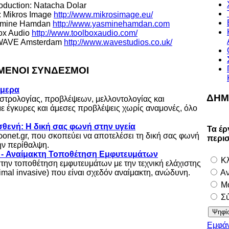
oduction: Natacha Dolar
: Mikros Image
http://www.mikrosimage.eu/
Yasmine Hamdan
http://www.yasminehamdan.com
box Audio
http://www.toolboxaudio.com/
 WAVE Amsterdam
http://www.wavestudios.co.uk/
ΕΝΟΙ ΣΥΝΔΕΣΜΟΙ
ήμερα
ΔΗΜ
στρολογίας, προβλέψεων, μελλοντολογίας και
με έγκυρες και άμεσες προβλέψεις χωρίς αναμονές, όλο
θενή: Η δική σας φωνή στην υγεία
Τα έρ
τροnet.gr, που σκοπεύει να αποτελέσει τη δική σας φωνή
περι
την περίθαλψη.
s - Αναίμακτη Τοποθέτηση Εμφυτευμάτων
Κλ
στην τοποθέτηση εμφυτευμάτων με την τεχνική ελάχιστης
mal invasive) που είναι σχεδόν αναίμακτη, ανώδυνη.
Αν
Μο
Σύ
Εμφάν