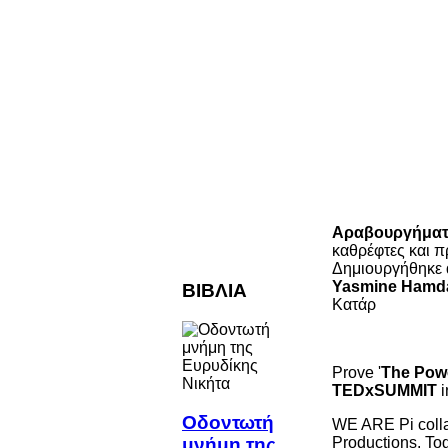
Αραβουργήματ
καθρέφτες και π
Δημιουργήθηκε
Yasmine Hamd
ΒΙΒΛΙΑ
Κατάρ
Prove '
The Powe
TEDxSUMMIT
i
Οδοντωτή
WE ARE Pi colla
μνήμη της
Productions. Tog