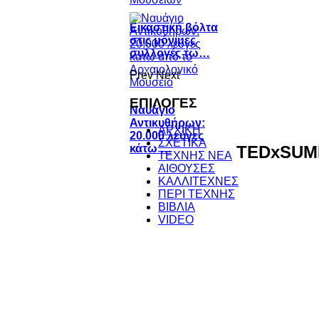
Εικαστική βόλτα
στις μόνιμες
συλλογές τω…
Prev
Next
ΕΠΙΛΟΓΕΣ
Ναυάγιο
Αντικυθήρων:
ΑΡΧΙΚΗ
20.000 λεύγες
ΣΧΕΤΙΚΑ
TEDxSUMM
κάτω …
ΤΕΧΝΗΣ ΝΕΑ
ΑΙΘΟΥΣΕΣ
ΚΑΛΛΙΤΕΧΝΕΣ
ΠΕΡΙ ΤΕΧΝΗΣ
ΒΙΒΛΙΑ
VIDEO