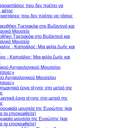
ραστάσεις που δεν πρέπει να χάσεις
οθήκη Τρετιακόφ στο Βυζαντινό και
ιανικό Μουσείο
ης - Καπράλος: Μια φιλία ζωής και
ς
ού Αρχαιολογικού Μουσείου
σειες»
μαντικά έργα τέχνης στο μετρό της
ας
ρυφαία μουσεία της Ευρώπης (και
να τα επισκεφθείτε)