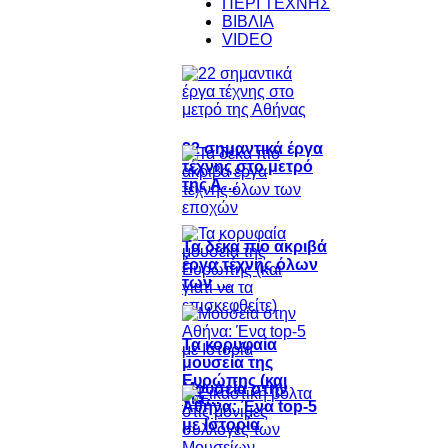
ΠΕΡΙ ΤΕΧΝΗΣ
ΒΙΒΛΙΑ
VIDEO
22 σημαντικά έργα
τέχνης στο μετρό
της Α…
Τα δέκα πιο ακριβά
έργα τέχνης όλων
των …
Τα κορυφαία
μουσεία της
Ευρώπης (και
Μουσεία στην
για…
Αθήνα: Ένα top-5
με Ιστορία