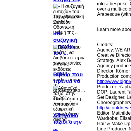
into a bespoke18
...
over a multi-col
Arabesque (with
Στην εξαιρετική
νουβέλα
Οδοντωτή
Learn more abo
μνήμη της ...
«Η
συζυγική
Credits:
ευτυχία»
Agency: WE AR
του ...
Creative Direct
Strategy: Alex B
Από τις
Agency produce
εκδόσεις
Director: Körne
Βιβλία που
GEMA,
Production comp
κυκλοφόρησε
πρέπει να
http://www.bigpr
το
...
Producer: Rapha
απολαυστικό ...
DOP: Laurent T
Set Designer: L
Το 2014
Choreographers
προμηνύεται
http://icouldne
εξαιρετική
Editor: Matthilde
χρονιά όσον
Αθηναϊκό
Wardrobe: Elis
αφορά ...
ταξίδι στην
Hair & Make-Up: 
...
Line Producer: 