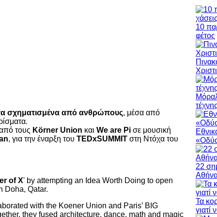
10 πα
φέτος
Πινακ
Χριστ
Μόραλ
τέχνη
α σχηματισμένα από ανθρώπους
, μέσα από
ρίσματα.
 από τους
Körner Union
και
We are Pi
σε μουσική
Εθνικ
an
, για την έναρξη του
TEDxSUMMIT
στη Ντόχα του
«Οδύσ
22 ση
Αθήν
r of X
' by attempting an Idea Worth Doing to open
n Doha, Qatar.
Τα κο
borated with the Koener Union and Paris’ BIG
γιατί 
ether, they fused architecture, dance, math and magic