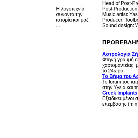
Head of Post-Pr
Post-Production
Η λογοτεχνία
Music artist: 
συναντά την
Producer: Tool
ιστορία και μαζί
Sound design:
...
ΠΡΟΒΕΒΛΗΜ
Αστρολογία Σ
Φτηνή γραμμή α
χαρτομαντείας, 
το 24ωρο
Το Βήμα του Ασ
Το forum του ια
στην Υγεία και 
Greek Implant
Εξειδικευμένοι 
επέμβασης (mini