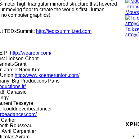
-meter high triangular mirrored structure that hovered
our moving floor to create the world’s first Human
Μουσε
 no computer graphics).
Τα δέ
ut TEDxSummit:
http://tedxsummit.ted.com
εποχ
E Pi
http://wearepi.com/
ors: Hobson-Chant
ennett-Grant
r: Jamie Nami Kim
r Union
http://www.koernerunion.com/
any: Big Productions Paris
oductions.fr/
ël Carassic
angy
aurent Tesseyre
: Icouldneverbeadancer
verbeadancer.com/
 Carlier
ΧΡΗ
abeth Rousseau
Avril Carpentier
Nicolas Avram