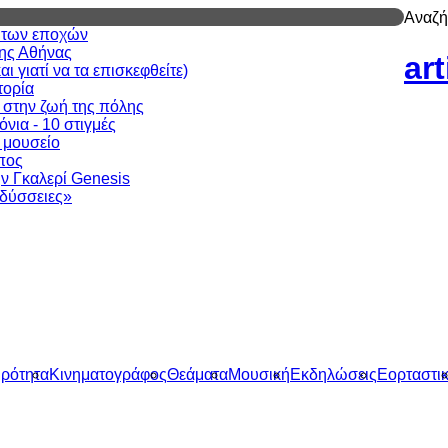
Αναζή
ν των εποχών
της Αθήνας
ar
 γιατί να τα επισκεφθείτε)
τορία
 στην ζωή της πόλης
νια - 10 στιγμές
ι μουσείο
πος
ν Γκαλερί Genesis
δύσσειες»
ιρότητα
Κινηματογράφος
Θεάματα
Μουσική
Εκδηλώσεις
Εορταστι