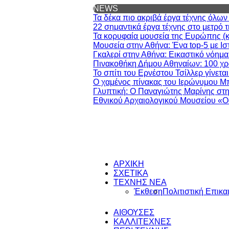
NEWS
Τα δέκα πιο ακριβά έργα τέχνης όλω
22 σημαντικά έργα τέχνης στο μετρό 
Τα κορυφαία μουσεία της Ευρώπης (και
Μουσεία στην Αθήνα: Ένα top-5 με Ισ
Γκαλερί στην Αθήνα: Εικαστικό νόημα
Πινακοθήκη Δήμου Αθηναίων: 100 χρό
Το σπίτι του Ερνέστου Τσίλλερ γίνετα
Ο χαμένος πίνακας του Ιερώνυμου Μ
Γλυπτική: Ο Παναγιώτης Μαρίνης στη
Εθνικού Αρχαιολογικού Μουσείου «Ο
ΑΡΧΙΚΗ
ΣΧΕΤΙΚΑ
ΤΕΧΝΗΣ ΝΕΑ
Έκθεση
Πολιτιστική Επικα
ΑΙΘΟΥΣΕΣ
ΚΑΛΛΙΤΕΧΝΕΣ