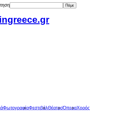
τηση
Πάμε
tingreece.gr
κά
Φωτογραφία
Φεστιβάλ
Θέατρο
Όπερα
Χορός