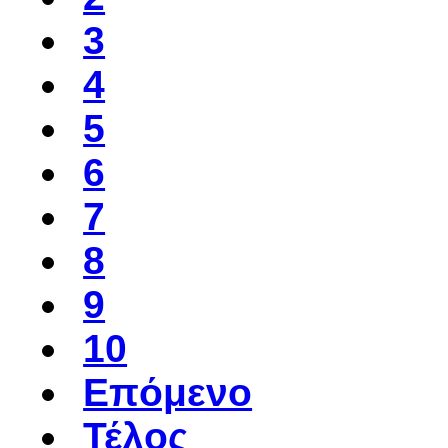
3
4
5
6
7
8
9
10
Επόμενο
Τέλος