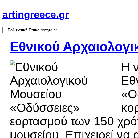
artingreece.gr
Εθνικού Αρχαιολογι
Η 
Εθ
«Ο
κο
εορτασμού των 150 χρό
μουσείου. Επιχειρεί να 