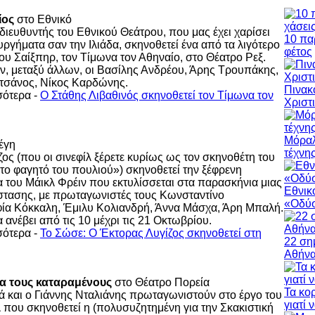
ίος
στο Εθνικό
 διευθυντής του Εθνικού Θεάτρου, που μας έχει χαρίσει
10 πα
υργήματα σαν την Ιλιάδα, σκηνοθετεί ένα από τα λιγότερο
φέτος
ου Σαίξπηρ, τον Τίμωνα τον Αθηναίο, στο Θέατρο Ρεξ.
, μεταξύ άλλων, οι Βασίλης Ανδρέου, Άρης Τρουπάκης,
τσάνος, Νίκος Καρδώνης.
Πινακ
σότερα -
Ο Στάθης Λιβαθινός σκηνοθετεί τον Τίμωνα τον
Χριστ
Μόραλ
έγη
τέχνη
ος (που οι σινεφίλ ξέρετε κυρίως ως τον σκηνοθέτη του
 το φαγητό του πουλιού») σκηνοθετεί την ξέφρενη
 του Μάικλ Φρέιν που εκτυλίσσεται στα παρασκήνια μιας
Εθνικ
στασης, με πρωταγωνιστές τους Κωνσταντίνο
«Οδύσ
φία Κόκκαλη, Έμιλυ Κολιανδρή, Άννα Μάσχα, Άρη Μπαλή.
ανέβει από τις 10 μέχρι τις 21 Οκτωβρίου.
σότερα -
Το Σώσε: Ο Έκτορας Λυγίζος σκηνοθετεί στη
22 ση
Αθήν
ια τους καταραμένους
στο Θέατρο Πορεία
Τα κο
 και ο Γιάννης Νταλιάνης πρωταγωνιστούν στο έργο του
γιατί 
 που σκηνοθετεί η (πολυσυζητημένη για την Σκακιστική