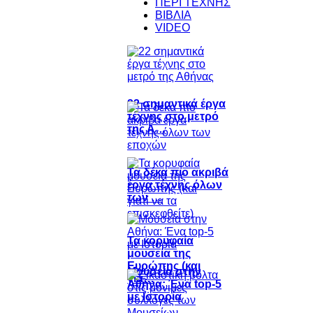
ΠΕΡΙ ΤΕΧΝΗΣ
ΒΙΒΛΙΑ
VIDEO
22 σημαντικά έργα
τέχνης στο μετρό
της Α…
Τα δέκα πιο ακριβά
έργα τέχνης όλων
των …
Τα κορυφαία
μουσεία της
Ευρώπης (και
Μουσεία στην
για…
Αθήνα: Ένα top-5
με Ιστορία