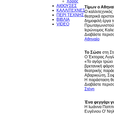
Χορός
ΑΙΘΟΥΣΕΣ
Τίμων ο Αθηνα
ΚΑΛΛΙΤΕΧΝΕΣ
Ο καλλιτεχνικός
ΠΕΡΙ ΤΕΧΝΗΣ
θεατρικά αριστο
ΒΙΒΛΙΑ
δημοφιλή έργα τ
VIDEO
Πρωταγωνιστούν
Ιερώνυμος Καλε
Διαβάστε περισ
Αθηναίο
Το Σώσε
στη Στ
Ο Έκτορας Λυγίζ
«Το αγόρι τρώει
βρετανική φάρσα
θεατρικής παρά
Αβαρικιώτη, Σο
Η παράσταση θα 
Διαβάστε περισ
Στέγη
Ένα φεγγάρι γ
Η Ιωάννα Παππά
Ευγένιου Ο’ Νηλ