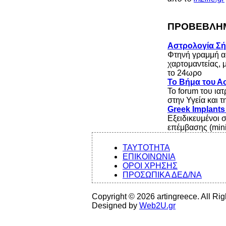
ΠΡΟΒΕΒΛΗΜ
Αστρολογία Σ
Φτηνή γραμμή α
χαρτομαντείας, 
το 24ωρο
Το Βήμα του Ασ
Το forum του ια
στην Υγεία και 
Greek Implant
Εξειδικευμένοι 
επέμβασης (mini
ΤΑΥΤΟΤΗΤΑ
ΕΠΙΚΟΙΝΩΝΙΑ
ΟΡΟΙ ΧΡΗΣΗΣ
ΠΡΟΣΩΠΙΚΑ ΔΕΔ/ΝΑ
Copyright © 2026 artingreece. All Ri
Designed by
Web2U.gr