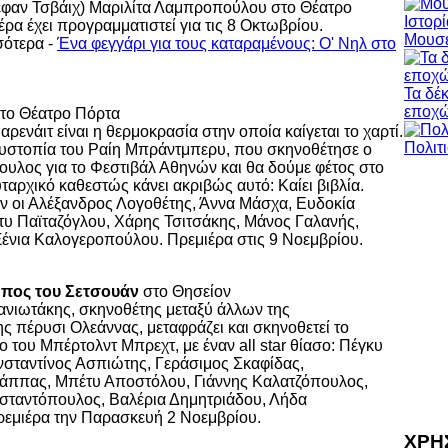
έφαν Τσβάιχ) Μαριλίτα Λαμπροπούλου στο Θέατρο
έρα έχει προγραμματιστεί για τις 8 Οκτωβρίου.
Μουσε
σότερα -
Ένα φεγγάρι για τους καταραμένους: Ο' Νηλ στο
Τα δέ
εποχ
το Θέατρο Πόρτα
ρενάιτ είναι η θερμοκρασία στην οποία καίγεται το χαρτί.
 δυστοπία του Ραίη Μπράντμπερυ, που σκηνοθέτησε ο
λος για το Φεστιβάλ Αθηνών και θα δούμε φέτος στο
ταρχικό καθεστώς κάνει ακριβώς αυτό: Καίει βιβλία.
 οι Αλέξανδρος Λογοθέτης, Άννα Μάσχα, Ευδοκία
τυ Παϊταζόγλου, Χάρης Τσιτσάκης, Μάνος Γαλανής,
ένια Καλογεροπούλου. Πρεμιέρα στις 9 Νοεμβρίου.
πος του Σετσουάν
στο Θησείον
ανιωτάκης, σκηνοθέτης μεταξύ άλλων της
 πέρυσι Ολεάννας, μεταφράζει και σκηνοθετεί το
ο του Μπέρτολντ Μπρεχτ, με έναν all star θίασο: Πέγκυ
νσταντίνος Ασπιώτης, Γεράσιμος Σκαφίδας,
άππας, Μπέτυ Αποστόλου, Γιάννης Καλατζόπουλος,
σταντόπουλος, Βαλέρια Δημητριάδου, Λήδα
εμιέρα την Παρασκευή 2 Νοεμβρίου.
ΧΡΗ