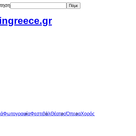
τηση
Πάμε
tingreece.gr
κά
Φωτογραφία
Φεστιβάλ
Θέατρο
Όπερα
Χορός