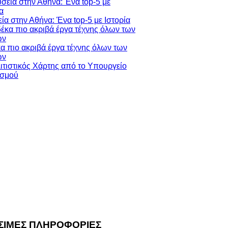
ία στην Αθήνα: Ένα top-5 με Ιστορία
κα πιο ακριβά έργα τέχνης όλων των
ών
ΣΙΜΕΣ ΠΛΗΡΟΦΟΡΙΕΣ