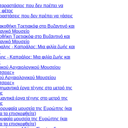
ραστάσεις που δεν πρέπει να χάσεις
οθήκη Τρετιακόφ στο Βυζαντινό και
ιανικό Μουσείο
ης - Καπράλος: Μια φιλία ζωής και
ς
ού Αρχαιολογικού Μουσείου
σειες»
μαντικά έργα τέχνης στο μετρό της
ας
ρυφαία μουσεία της Ευρώπης (και
να τα επισκεφθείτε)