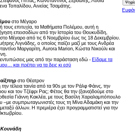
Στέφανος Πίττας, Κωνσταντίνος Σεβδαλής, Λυδία
να Τοπαλίδου, Αινείας Τσαμάτης.
Εμφάν
έμου
στο Μέγαρο
ή τους επιτυχία, τα Μαθήματα Πολέμου, αυτή η
ήγηση επεισοδίων από την Ιστορία του Θουκυδίδη,
 στο Μέγαρο από τις 6 Νοεμβρίου έως τις 18 Δεκεμβρίου.
μήτρης Λιγνάδης, ο οποίος παίζει μαζί με τους Ανδρέα
αντίνο Μαργαρίτη, Aurora Marion, Κώστα Νικούλι και
νη.
ς εντυπώσεις μας από την παράσταση εδώ -
Είδαμε τα
υ… και πρέπει να τα δεις κι εσύ
Σαίξπηρ
στο Θέατρον
την τέλεια ταινία από τα 90s με τον Ράλφ Φάινς, την
ου και τον Τζέφρι Ρας; Φέτος θα την (ξανα)δούμε στο
νοθεσία Γιάννη Κακλέα, με τους Βασίλη Χαραλαμπόπουλο
υ –με συμπρωταγωνιστές τους τη Μίνα Αδαμάκη και την
μεταξύ άλλων. Η πρεμιέρα έχει προγραμματιστεί για την
Οκτωβρίου.
 Κουνάδη