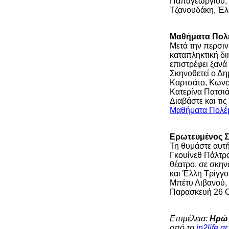
Παπαγεωργίου, 
Τζανουδάκη, Έλε
Μαθήματα Πολ
Μετά την περσιν
καταπληκτική δι
επιστρέφει ξανά
Σκηνοθετεί ο Δη
Καρτσάτο, Κωνστ
Κατερίνα Πατσιά
Διαβάστε και τι
Μαθήματα Πολέμο
Ερωτευμένος 
Τη θυμάστε αυτή 
Γκουίνεθ Πάλτρο
θέατρο, σε σκη
και Έλλη Τρίγγο
Μπέτυ Λιβανού, 
Παρασκευή 26 
Επιμέλεια:
Ηρώ
από το
in2life.gr