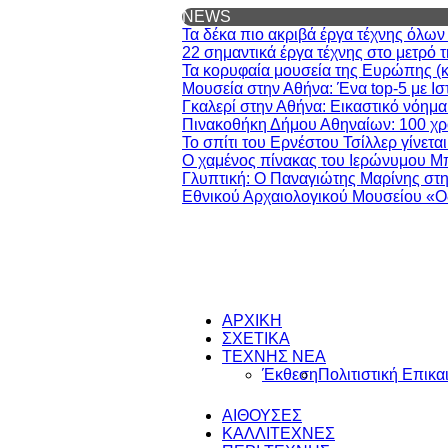
NEWS
Τα δέκα πιο ακριβά έργα τέχνης όλω
22 σημαντικά έργα τέχνης στο μετρό 
Τα κορυφαία μουσεία της Ευρώπης (και
Μουσεία στην Αθήνα: Ένα top-5 με Ισ
Γκαλερί στην Αθήνα: Εικαστικό νόημα
Πινακοθήκη Δήμου Αθηναίων: 100 χρό
Το σπίτι του Ερνέστου Τσίλλερ γίνετα
Ο χαμένος πίνακας του Ιερώνυμου Μ
Γλυπτική: Ο Παναγιώτης Μαρίνης στη
Εθνικού Αρχαιολογικού Μουσείου «Ο
ΑΡΧΙΚΗ
ΣΧΕΤΙΚΑ
ΤΕΧΝΗΣ ΝΕΑ
Έκθεση
Πολιτιστική Επικα
ΑΙΘΟΥΣΕΣ
ΚΑΛΛΙΤΕΧΝΕΣ