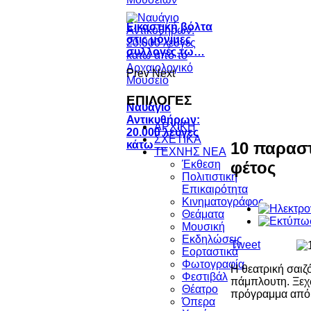
Εικαστική βόλτα
στις μόνιμες
συλλογές τω…
Prev
Next
ΕΠΙΛΟΓΕΣ
Ναυάγιο
Αντικυθήρων:
ΑΡΧΙΚΗ
20.000 λεύγες
ΣΧΕΤΙΚΑ
10 παραστ
κάτω …
ΤΕΧΝΗΣ ΝΕΑ
φέτος
Έκθεση
Πολιτιστική
Επικαιρότητα
Κινηματογράφος
Θεάματα
Μουσική
Εκδηλώσεις
Tweet
Εορταστικά
Φωτογραφία
Η θεατρική σαιζ
Φεστιβάλ
πάμπλουτη. Ξεχ
Θέατρο
πρόγραμμα από
Όπερα