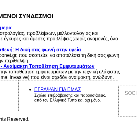
ΕΝΟΙ ΣΥΝΔΕΣΜΟΙ
ήμερα
στρολογίας, προβλέψεων, μελλοντολογίας και
με έγκυρες και άμεσες προβλέψεις χωρίς αναμονές, όλο
θενή: Η δική σας φωνή στην υγεία
τροnet.gr, που σκοπεύει να αποτελέσει τη δική σας φωνή
την περίθαλψη.
s - Αναίμακτη Τοποθέτηση Εμφυτευμάτων
στην τοποθέτηση εμφυτευμάτων με την τεχνική ελάχιστης
mal invasive) που είναι σχεδόν αναίμακτη, ανώδυνη.
ΕΓΡΑΨΑΝ ΓΙΑ ΕΜΑΣ
SOCI
Σχόλια επιβράβευσης και παρουσιάσεις,
από τον Ελληνικό Τύπο και όχι μόνο.
ghts Reserved.