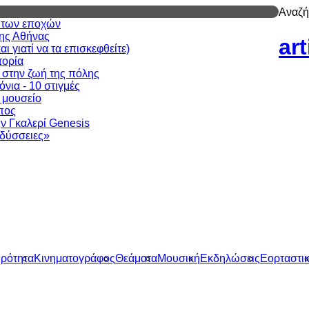
Αναζή
ν των εποχών
της Αθήνας
ar
 γιατί να τα επισκεφθείτε)
τορία
 στην ζωή της πόλης
νια - 10 στιγμές
ι μουσείο
πος
ν Γκαλερί Genesis
δύσσειες»
ιρότητα
Κινηματογράφος
Θεάματα
Μουσική
Εκδηλώσεις
Εορταστι