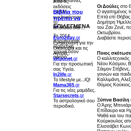
Από τις
Οι Δούλες
στο 
εκδόσεις
Βιβλία που
Ο αγαπημένος το
GEMA,
Επτά επί Θήβας 
κυκλοφόρησε
πρέπει να
Δημήτρη Ήμελλο
το
...
ΕΠΙΛΕΓΜΕΝΑ
του Ζαν Ζενέ, π
απολαυστικό ...
Οκτωβρίου.
Το 2014
Euro2day
.gr
Διαβάστε περισσ
προμηνύεται
Ενημέρωση για την
εξαιρετική
Οικονομία και τις
χρονιά όσον
Ποιος σκότωσε
Αγορές.
αφορά ...
Ο καλλιτεχνικός
Ιατροnet
.gr
Νέου Κόσμου, Β
Για την προσωπική
Σάιμον Στήβενς,
σας Υγεία.
γονιών και παιδ
In2life
.gr
Καλλιμάνη, Αλε
Το lifestyle με...IQ!
Θύμιος Κούκιος.
Mama365
.gr
Για τις νέες μαμάδες.
Starsecrets
.gr
Ξύπνα Βασίλη
Το αστρολογικό σου
Ο Άρης Μπινιάρη
περιοδικό.
Επίδαυρο και Ηρ
Ψαθά και του πα
Κούρκουλος από
Ελισσάβετ Κωνσ