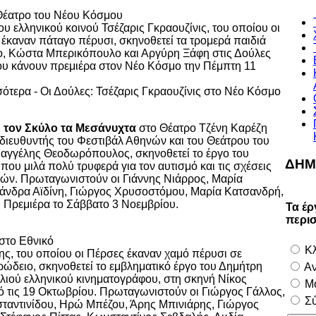
Θέατρο του Νέου Κόσμου
υ ελληνικού κοινού Τσέζαρις Γκραουζίνις, του οποίου οι
έκαναν πάταγο πέρυσι, σκηνοθετεί τα τρομερά παιδιά
, Κώστα Μπερικόπουλο και Αργύρη Ξάφη στις Δούλες
ου κάνουν πρεμιέρα στον Νέο Κόσμο την Πέμπτη 11
ότερα - Οι Δούλες: Τσέζαρις Γκραουζίνις στο Νέο Κόσμο
 τον Σκύλο τα Μεσάνυχτα
στο Θέατρο Τζένη Καρέζη
 διευθυντής του Φεστιβάλ Αθηνών και του Θεάτρου του
αγγέλης Θεοδωρόπουλος, σκηνοθετεί το έργο του
ΔΗΜ
 που μιλά πολύ τρυφερά για τον αυτισμό και τις σχέσεις
ιών. Πρωταγωνιστούν οι Γιάννης Νιάρρος, Μαρία
ξάνδρα Αϊδίνη, Γιώργος Χρυσοστόμου, Μαρία Κατσανδρή,
 Πρεμιέρα το Σάββατο 3 Νοεμβρίου.
Τα έρ
περι
στο Εθνικό
Κλ
ς, του οποίου οι Πέρσες έκαναν χαμό πέρυσι σε
ώδειο, σκηνοθετεί το εμβληματικό έργο του Δημήτρη
Αν
λιού ελληνικού κινηματογράφου, στη σκηνή Νίκος
Μο
 τις 19 Οκτωβρίου. Πρωταγωνιστούν οι Γιώργος Γάλλος,
Σύ
ταντινίδου, Ηρώ Μπέζου, Άρης Μπινιάρης, Γιώργος