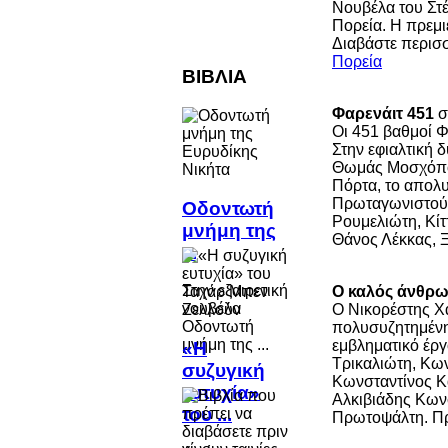
Νουβέλα του Στ
Πορεία. Η πρεμι
Διαβάστε περισ
Πορεία
ΒΙΒΛΙΑ
Φαρενάιτ 451
σ
Οι 451 βαθμοί Φα
Στην εφιαλτική
Θωμάς Μοσχόπου
Πόρτα, το απολυ
Πρωταγωνιστούν
Οδοντωτή
Ρουμελιώτη, Κίτ
μνήμη της
Θάνος Λέκκας, Ξ
...
Στην εξαιρετική
Ο καλός άνθρω
νουβέλα
Ο Νικορέστης Χ
Οδοντωτή
πολυσυζητημένης
μνήμη της ...
εμβληματικό έργ
«Η
Τρικαλιώτη, Κω
συζυγική
Κωνσταντίνος Κ
ευτυχία»
Αλκιβιάδης Κων
του ...
Πρωτοψάλτη. Πρ