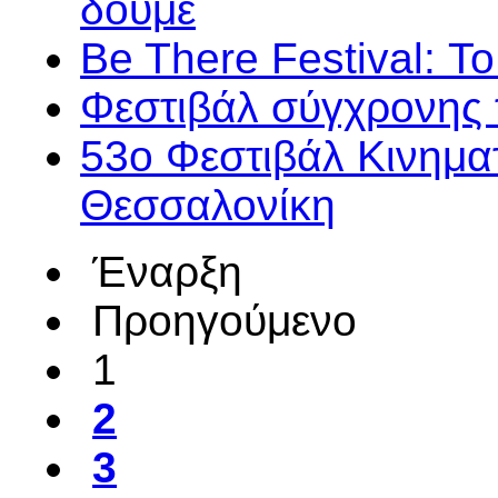
δούμε
Be There Festival: Τ
Φεστιβάλ σύγχρονης 
53o Φεστιβάλ Κινημα
Θεσσαλονίκη
Έναρξη
Προηγούμενο
1
2
3