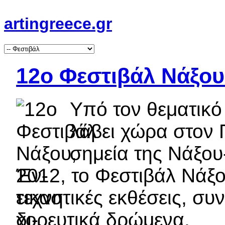
artingreece.gr
12ο Φεστιβάλ Νάξου:
Υπό τον θεματικό 
λάβει χώρα στον 
σημεία της Νάξου-
2012, το Φεστιβάλ Νάξο
εικαστικές εκθέσεις, συ
χορευτικά δρώμενα.