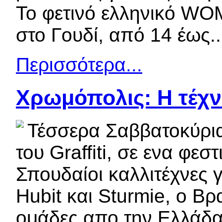
Το φετινό ελληνικό WOM
στο Γουδί, από 14 έως..
Περισσότερα...
Χρωμόπολις: Η τέχνη
Τέσσερα Σαββατοκύριακ
του Graffiti, σε ενα φεσ
Σπουδαίοι καλλιτέχνες 
Hubit και Sturmie, ο Β
ομάδες απο την Ελλάδα,