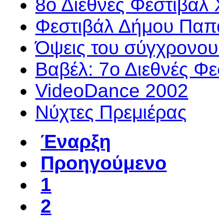
8ο Διεθνές Φεστιβάλ
Φεστιβάλ Δήμου Παπ
Όψεις του σύγχρονου
Βαβέλ: 7ο Διεθνές Φε
VideoDance 2002
Νύχτες Πρεμιέρας
Έναρξη
Προηγούμενο
1
2