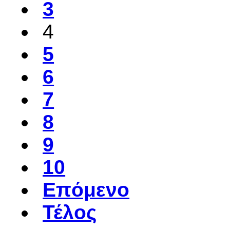
3
4
5
6
7
8
9
10
Επόμενο
Τέλος