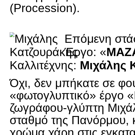
(Procession).
Επόμενη στά
Έργο: «
ΜΑΖ
Καλλιτέχνης:
Μιχάλης 
Όχι, δεν μπήκατε σε φου
«φωτογλυπτικό» έργο
ζωγράφου-γλύπτη Μιχάλ
σταθμό της Πανόρμου, κ
χρώμα χάρη στις εγκατ