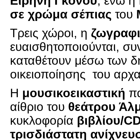
Ειρήνη Γκόνου
, ενώ η
σε χρώμα σέπιας
του
Τρεις χώροι, η
ζωγραφ
ευαισθητοποιούνται, συ
καταθέτουν μέσω των δη
οικειοποίησης του αρχα
Η
μουσικοεικαστική
πα
αίθριο του
θεάτρου Άλ
κυκλοφορία
βιβλίου/C
τρισδιάστατη ανίχνευ