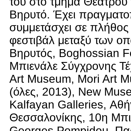
του στο τμήμα Θεάτρου τ
Βηρυτό. Έχει πραγματοπ
συμμετάσχει σε πλήθος 
φεστιβάλ μεταξύ των οπ
Βηρυτός, Boghossian F
Μπιενάλε Σύγχρονης Τέ
Art Museum, Mori Art Mu
(όλες, 2013), New Mus
Kalfayan Galleries, Α
Θεσσαλονίκης, 10η Μπι
Georges Pompidou, Παρί