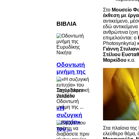
Στο
Μουσείο Φ
έκθεση με έργ
αντικείμενο, μέ
ΒΙΒΛΙΑ
εδώ αντικείμενα
ανθρώπινα ίχνη 
επιμελούνται: ο
Photosynkyria) 
Γιάννη Στυλιαν
Στέλιου Ευστα
Μαρκίδου
κ.α.
Οδοντωτή
μνήμη της
...
Στην εξαιρετική
νουβέλα
Οδοντωτή
μνήμη της ...
«Η
συζυγική
ευτυχία»
του ...
Στα πλαίσια της
ελεύθερο θέμα, 