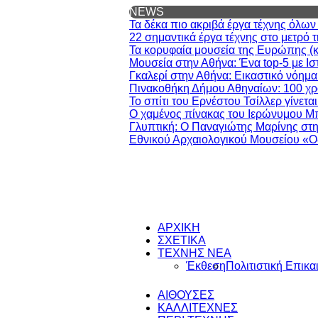
NEWS
Τα δέκα πιο ακριβά έργα τέχνης όλω
22 σημαντικά έργα τέχνης στο μετρό 
Τα κορυφαία μουσεία της Ευρώπης (και
Μουσεία στην Αθήνα: Ένα top-5 με Ισ
Γκαλερί στην Αθήνα: Εικαστικό νόημα
Πινακοθήκη Δήμου Αθηναίων: 100 χρό
Το σπίτι του Ερνέστου Τσίλλερ γίνετα
Ο χαμένος πίνακας του Ιερώνυμου Μ
Γλυπτική: Ο Παναγιώτης Μαρίνης στη
Εθνικού Αρχαιολογικού Μουσείου «Ο
ΑΡΧΙΚΗ
ΣΧΕΤΙΚΑ
ΤΕΧΝΗΣ ΝΕΑ
Έκθεση
Πολιτιστική Επικα
ΑΙΘΟΥΣΕΣ
ΚΑΛΛΙΤΕΧΝΕΣ