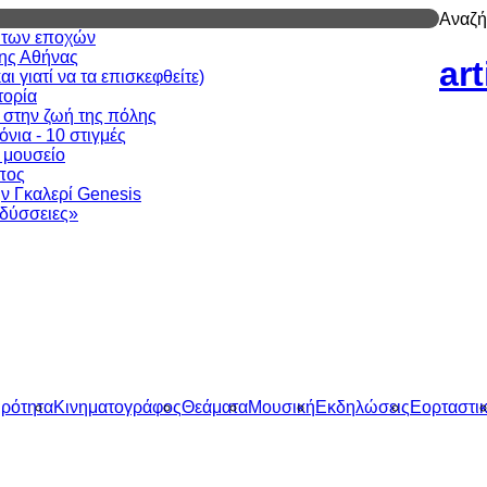
Αναζή
ν των εποχών
της Αθήνας
ar
 γιατί να τα επισκεφθείτε)
τορία
 στην ζωή της πόλης
νια - 10 στιγμές
ι μουσείο
πος
ν Γκαλερί Genesis
δύσσειες»
ιρότητα
Κινηματογράφος
Θεάματα
Μουσική
Εκδηλώσεις
Εορταστι