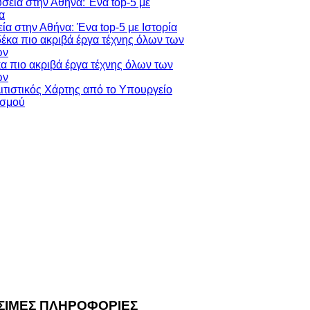
ία στην Αθήνα: Ένα top-5 με Ιστορία
κα πιο ακριβά έργα τέχνης όλων των
ών
ΣΙΜΕΣ ΠΛΗΡΟΦΟΡΙΕΣ