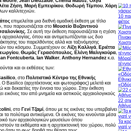
a Moore
,
Jean Dieuzaide
,
Chema Madoz
,
Όλγα
λέτα Ζήση
,
Μαρή Εμπειρίκου
,
Θοδωρή Τέμπου
,
Χάρη
λων καλλιτεχνών.
10 πα
θάτος
επιμελείται μια διεθνή ομαδική έκθεση με τίτλο
φέτος
», που παρουσιάζεται στο
Μουσείο Βυζαντινού
σσαλονίκης
. Σε αυτή την έκθεση παρουσιάζεται η σχέση
 αρχαιολογίας, όπου και αντιμετωπίζονται ως δυο
Πινακ
άκτησης του παρελθόντος αλλά και ταξινόμησης
Χριστ
ών του κόσμου. Συμμετέχουν οι:
Λίζη Καλλιγά
,
Εριέττα
Γεωργίου
,
Θωμάς Γερασόπουλος
,
Ελένη Μαλιγκούρα
,
an Fontcuberta
,
Ian Walker
,
Anthony Hernandez
κ.α.
Μόραλ
τέχνη
νούνται και οι εκθέσεις των:
asilico
, στο
Πολιτιστικό Κέντρο της Εθνικής
Εθνικ
. O Basilico (αρχιτέκτονας και φωτογράφος) μελετά και
«Οδύσ
ώ και δεκαετίες την έννοια του χώρου. Στην έκθεση
ι εικόνες του από μνημεία και αστικούς αρχαιολογικούς
22 ση
Αθήν
olini
, στο
Γενί Τζαμί
, όπου με τις εικόνες του υπερβαίνει
αι τα πολύτιμα αντικείμενα. Οι εικόνες του κινούνται μέσα
ρικό των αρχαιολογικών μουσείων όπου
Τα κο
στούν τα εκθέματα και η αρχιτεκτονική του χώρου, πολύ
γιατί 
ρο όταν το φως βοηθά την θέαση τους.