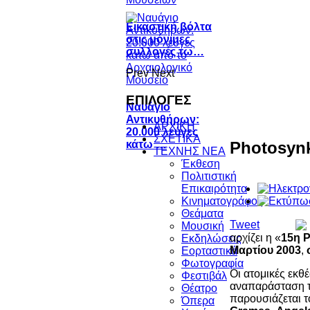
Εικαστική βόλτα
στις μόνιμες
συλλογές τω…
Prev
Next
ΕΠΙΛΟΓΕΣ
Ναυάγιο
Αντικυθήρων:
ΑΡΧΙΚΗ
20.000 λεύγες
ΣΧΕΤΙΚΑ
Photosynk
κάτω …
ΤΕΧΝΗΣ ΝΕΑ
Έκθεση
Πολιτιστική
Επικαιρότητα
Κινηματογράφος
Θεάματα
Tweet
Μουσική
αρχίζει η «
15η 
Εκδηλώσεις
Μαρτίου 2003
,
Εορταστικά
Φωτογραφία
Οι ατομικές εκθ
Φεστιβάλ
αναπαράσταση το
Θέατρο
παρουσιάζεται τ
Όπερα