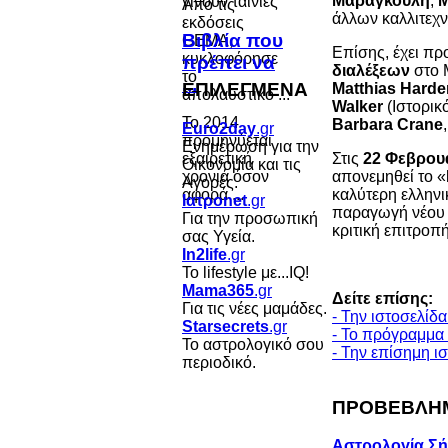
Μαραγκούλη
,
Μ
Από τις
άλλων καλλιτεχ
εκδόσεις
Βιβλία που
GEMA,
Επίσης, έχει προ
κυκλοφόρησε
πρέπει να
διαλέξεων
στο 
το
...
ΕΠΙΛΕΓΜΕΝΑ
Matthias Harde
απολαυστικό ...
Walker
(Ιστορικ
Το 2014
Barbara Crane
Euro2day
.gr
προμηνύεται
Ενημέρωση για την
Στις
22 Φεβρου
εξαιρετική
Οικονομία και τις
απονεμηθεί το «
χρονιά όσον
Αγορές.
καλύτερη ελληνι
αφορά ...
Ιατροnet
.gr
παραγωγή νέου κ
Για την προσωπική
κριτική επιτροπή
σας Υγεία.
In2life
.gr
Το lifestyle με...IQ!
Mama365
.gr
Δείτε επίσης:
Για τις νέες μαμάδες.
- Την ιστοσελίδ
Starsecrets
.gr
- Το πρόγραμμα
Το αστρολογικό σου
- Την επίσημη 
περιοδικό.
ΠΡΟΒΕΒΛΗΜ
Αστρολογία Σ