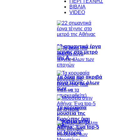
ΠΕΡΙ ΤΕΧΝΗΣ
ΒΙΒΛΙΑ
VIDEO
22 σημαντικά έργα
τέχνης στο μετρό
της Α…
Τα δέκα πιο ακριβά
έργα τέχνης όλων
των …
Τα κορυφαία
μουσεία της
Ευρώπης (και
Μουσεία στην
για…
Αθήνα: Ένα top-5
με Ιστορία