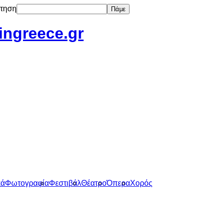
τηση
Πάμε
tingreece.gr
κά
Φωτογραφία
Φεστιβάλ
Θέατρο
Όπερα
Χορός