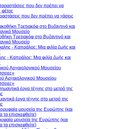
ραστάσεις που δεν πρέπει να χάσεις
οθήκη Τρετιακόφ στο Βυζαντινό και
ιανικό Μουσείο
ης - Καπράλος: Μια φιλία ζωής και
ς
ού Αρχαιολογικού Μουσείου
σειες»
μαντικά έργα τέχνης στο μετρό της
ας
ρυφαία μουσεία της Ευρώπης (και
να τα επισκεφθείτε)