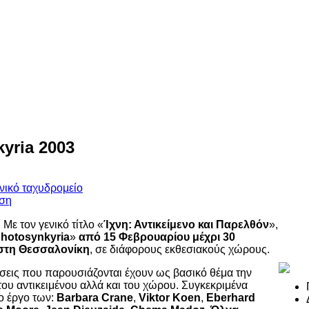
yria 2003
Με τον γενικό τίτλο «
Ίχνη: Αντικείμενο και Παρελθόν
»,
Photosynkyria
»
από 15 Φεβρουαρίου μέχρι 30
στη Θεσσαλονίκη
, σε διάφορους εκθεσιακούς χώρους.
έσεις που παρουσιάζονται έχουν ως βασικό θέμα την
υ αντικειμένου αλλά και του χώρου. Συγκεκριμένα
ο έργο των:
Barbara Crane
,
Viktor Koen
,
Eberhard