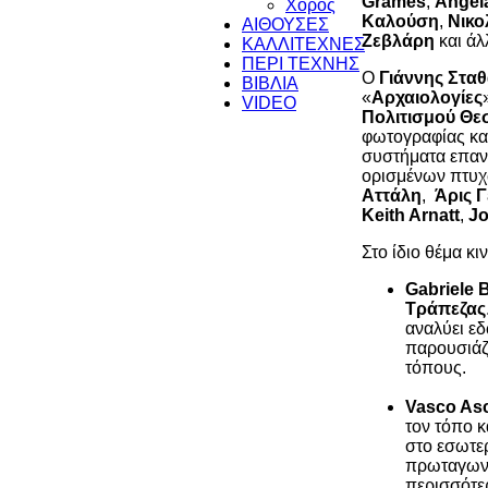
Grames
,
Angel
Χορός
Καλούση
,
Νικο
ΑΙΘΟΥΣΕΣ
Ζεβλάρη
και άλ
ΚΑΛΛΙΤΕΧΝΕΣ
ΠΕΡΙ ΤΕΧΝΗΣ
Ο
Γιάννης Στα
ΒΙΒΛΙΑ
«
Αρχαιολογίες
VIDEO
Πολιτισμού Θε
φωτογραφίας και
συστήματα επαν
ορισμένων πτυχ
Αττάλη
,
Άρις 
Keith Arnatt
,
Jo
Στο ίδιο θέμα κι
Gabriele B
Τράπεζας
αναλύει εδ
παρουσιάζε
τόπους.
Vasco Asc
τον τόπο κ
στο εσωτε
πρωταγωνι
περισσότε