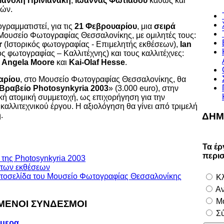
ανόλη Πρινιανάκη
,
Ιωάννας Φωτιάδου
καθώς και
νών.
γραμματιστεί, για τις
21 Φεβρουαρίου
, μια
σειρά
Μουσείο Φωτογραφίας Θεσσαλονίκης, με ομιλητές τους:
r
(Ιστορικός φωτογραφίας - Επιμελητής εκθέσεων),
Ian
ός φωτογραφίας – Καλλιτέχνης) και τους καλλιτέχνες:
,
Angela Moore
και
Kai-Olaf Hesse
.
αρίου
, στο Μουσείο Φωτογραφίας Θεσσαλονίκης, θα
Βραβείο Photosynkyria 2003
» (3.000 euro), στην
κή ατομική συμμετοχή, ως επιχορήγηση για την
αλλιτεχνικού έργου. Η αξιολόγηση θα γίνει από τριμελή
.
ΔΗΜ
Τα έρ
περι
α της Photosynkyria 2003
 των εκθέσεων
ιστοσελίδα του Μουσείο Φωτογραφίας Θεσσαλονίκης
Κλ
Αν
Μο
ΕΝΟΙ ΣΥΝΔΕΣΜΟΙ
Σύ
ήμερα