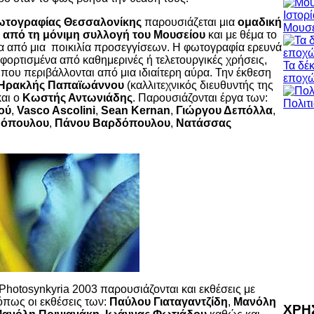
ωτογραφίας Θεσσαλονίκης
παρουσιάζεται μια
ομαδική
Μουσε
α από τη μόνιμη συλλογή του Μουσείου
και με θέμα το
σα από μια ποικιλία προσεγγίσεων. Η φωτογραφία ερευνά
 φορτισμένα από καθημερινές ή τελετουργικές χρήσεις,
Τα δέ
που περιβάλλονται από μια ιδιαίτερη αύρα. Την έκθεση
εποχ
Ηρακλής Παπαϊωάννου
(καλλιτεχνικός διευθυντής της
και ο
Κωστής Αντωνιάδης
. Παρουσιάζονται έργα των:
ού
,
Vasco Ascolini
,
Sean Kernan
,
Γιώργου Δεπόλλα
,
θόπουλου
,
Πάνου Βαρδόπουλου
,
Νατάσσας
 Photosynkyria 2003 παρουσιάζονται και εκθέσεις με
όπως οι εκθέσεις των:
Παύλου Γιαταγαντζίδη
,
Μανόλη
ΧΡΗ