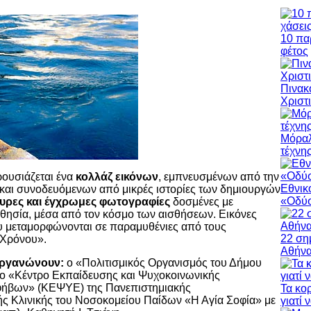
10 πα
φέτος
Πινακ
Χριστ
Μόραλ
τέχνη
ρουσιάζεται ένα
κολλάζ εικόνων
, εμπνευσμένων από την
Εθνικ
 και συνοδευόμενων από μικρές ιστορίες των δημιουργών
«Οδύσ
ρες και έγχρωμες φωτογραφίες
δοσμένες με
θησία, μέσα από τον κόσμο των αισθήσεων. Εικόνες
υ μεταμορφώνονται σε παραμυθένιες από τους
22 ση
 Χρόνου».
Αθήν
οργανώνουν:
ο «Πολιτισμικός Οργανισμός του Δήμου
το «Κέντρο Εκπαίδευσης και Ψυχοκοινωνικής
φήβων» (ΚΕΨΥΕ) της Πανεπιστημιακής
Τα κο
ής Κλινικής του Νοσοκομείου Παίδων «Η Αγία Σοφία» με
γιατί 