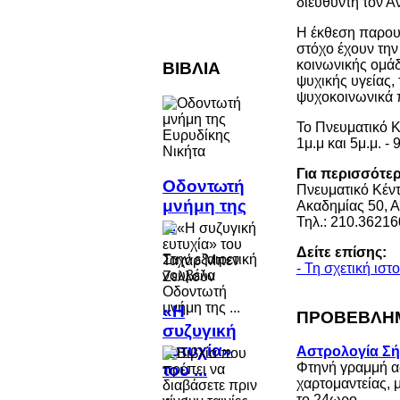
διευθυντή τον Α
Η έκθεση παρουσ
στόχο έχουν την
κοινωνικής ομάδ
ΒΙΒΛΙΑ
ψυχικής υγείας,
ψυχοκοινωνικά 
Το Πνευματικό Κ
1μ.μ και 5μ.μ. -
Για περισσότε
Οδοντωτή
Πνευματικό Κέν
μνήμη της
Ακαδημίας 50, 
Τηλ.: 210.36216
...
Δείτε επίσης:
Στην εξαιρετική
- Τη σχετική ισ
νουβέλα
Οδοντωτή
μνήμη της ...
«Η
ΠΡΟΒΕΒΛΗΜ
συζυγική
ευτυχία»
Αστρολογία Σ
Φτηνή γραμμή α
του ...
χαρτομαντείας, 
το 24ωρο