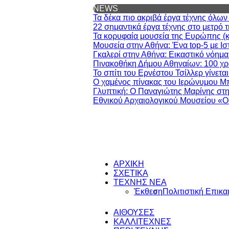
NEWS
Τα δέκα πιο ακριβά έργα τέχνης όλω
22 σημαντικά έργα τέχνης στο μετρό 
Τα κορυφαία μουσεία της Ευρώπης (και
Μουσεία στην Αθήνα: Ένα top-5 με Ισ
Γκαλερί στην Αθήνα: Εικαστικό νόημα
Πινακοθήκη Δήμου Αθηναίων: 100 χρό
Το σπίτι του Ερνέστου Τσίλλερ γίνετα
Ο χαμένος πίνακας του Ιερώνυμου Μ
Γλυπτική: Ο Παναγιώτης Μαρίνης στη
Εθνικού Αρχαιολογικού Μουσείου «Ο
ΑΡΧΙΚΗ
ΣΧΕΤΙΚΑ
ΤΕΧΝΗΣ ΝΕΑ
Έκθεση
Πολιτιστική Επικα
ΑΙΘΟΥΣΕΣ
ΚΑΛΛΙΤΕΧΝΕΣ