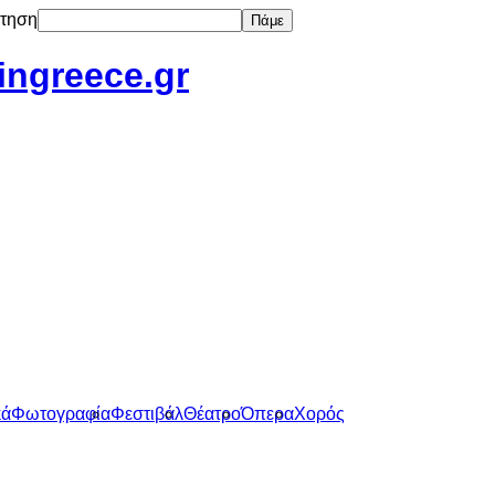
τηση
Πάμε
tingreece.gr
κά
Φωτογραφία
Φεστιβάλ
Θέατρο
Όπερα
Χορός