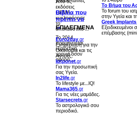
Από τις
Το Βήμα του Ασ
εκδόσεις
Το forum του ια
Βιβλία που
GEMA,
στην Υγεία και 
κυκλοφόρησε
πρέπει να
Greek Implant
το
...
ΕΠΙΛΕΓΜΕΝΑ
Εξειδικευμένοι 
απολαυστικό ...
επέμβασης (mini
Το 2014
Euro2day
.gr
προμηνύεται
Ενημέρωση για την
εξαιρετική
Οικονομία και τις
χρονιά όσον
Αγορές.
αφορά ...
Ιατροnet
.gr
Για την προσωπική
σας Υγεία.
In2life
.gr
Το lifestyle με...IQ!
Mama365
.gr
Για τις νέες μαμάδες.
Starsecrets
.gr
Το αστρολογικό σου
περιοδικό.