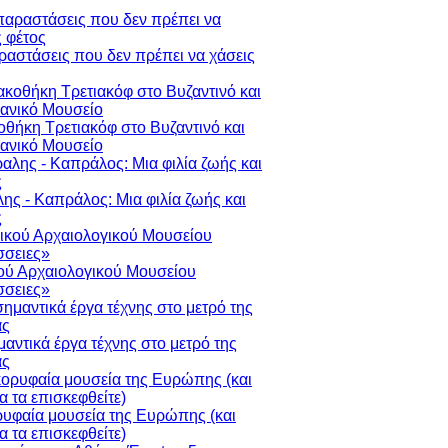
ραστάσεις που δεν πρέπει να χάσεις
οθήκη Τρετιακόφ στο Βυζαντινό και
ιανικό Μουσείο
ης - Καπράλος: Μια φιλία ζωής και
ς
ού Αρχαιολογικού Μουσείου
σειες»
μαντικά έργα τέχνης στο μετρό της
ας
ρυφαία μουσεία της Ευρώπης (και
να τα επισκεφθείτε)