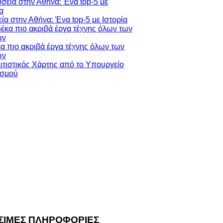
ία στην Αθήνα: Ένα top-5 με Ιστορία
κα πιο ακριβά έργα τέχνης όλων των
ών
ΣΙΜΕΣ ΠΛΗΡΟΦΟΡΙΕΣ