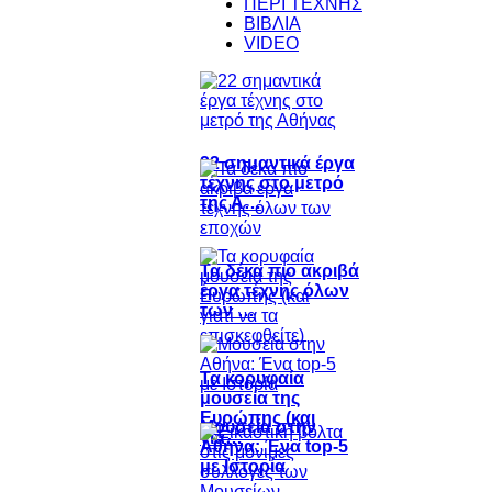
ΠΕΡΙ ΤΕΧΝΗΣ
ΒΙΒΛΙΑ
VIDEO
22 σημαντικά έργα
τέχνης στο μετρό
της Α…
Τα δέκα πιο ακριβά
έργα τέχνης όλων
των …
Τα κορυφαία
μουσεία της
Ευρώπης (και
Μουσεία στην
για…
Αθήνα: Ένα top-5
με Ιστορία