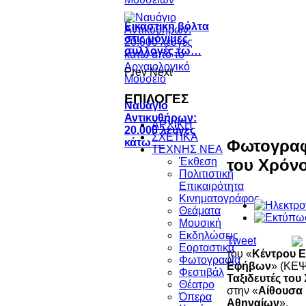
Εικαστική βόλτα
στις μόνιμες
συλλογές τω…
Prev
Next
ΕΠΙΛΟΓΕΣ
Ναυάγιο
Αντικυθήρων:
ΑΡΧΙΚΗ
20.000 λεύγες
ΣΧΕΤΙΚΑ
Φωτογραφι
κάτω …
ΤΕΧΝΗΣ ΝΕΑ
του Χρόν
Έκθεση
Πολιτιστική
Επικαιρότητα
Κινηματογράφος
Θεάματα
Μουσική
Εκδηλώσεις
Tweet
Εορταστικά
του «
Κέντρου Ε
Φωτογραφία
Εφήβων
» (ΚΕΨ
Φεστιβάλ
Ταξιδευτές του
Θέατρο
στην «
Αίθουσα
Όπερα
Αθηναίων
».