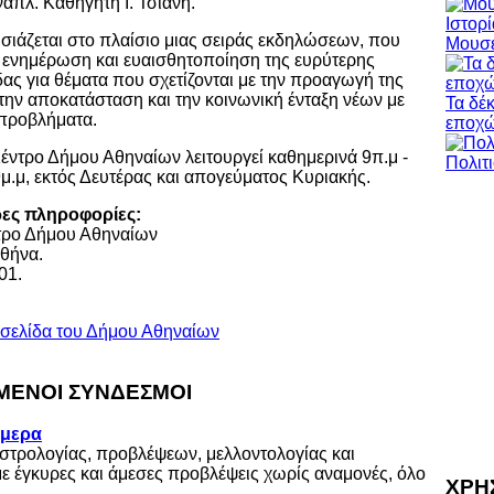
ναπλ. Καθηγητή Ι. Τσιάνη.
ιάζεται στο πλαίσιο μιας σειράς εκδηλώσεων, που
Μουσε
 ενημέρωση και ευαισθητοποίηση της ευρύτερης
ας για θέματα που σχετίζονται με την προαγωγή της
 την αποκατάσταση και την κοινωνική ένταξη νέων με
Τα δέ
προβλήματα.
εποχ
έντρο Δήμου Αθηναίων λειτουργεί καθημερινά 9π.μ -
 9μ.μ, εκτός Δευτέρας και απογεύματος Κυριακής.
ρες πληροφορίες:
τρο Δήμου Αθηναίων
Αθήνα.
01.
τοσελίδα του Δήμου Αθηναίων
ΕΝΟΙ ΣΥΝΔΕΣΜΟΙ
ήμερα
στρολογίας, προβλέψεων, μελλοντολογίας και
με έγκυρες και άμεσες προβλέψεις χωρίς αναμονές, όλο
ΧΡΗ