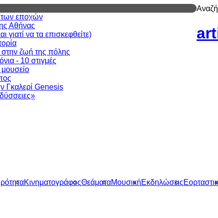
Αναζή
ν των εποχών
της Αθήνας
ar
 γιατί να τα επισκεφθείτε)
τορία
 στην ζωή της πόλης
νια - 10 στιγμές
ι μουσείο
πος
ν Γκαλερί Genesis
δύσσειες»
ιρότητα
Κινηματογράφος
Θεάματα
Μουσική
Εκδηλώσεις
Εορταστι