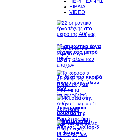
ΠΕΡΙ ΤΕΧΝΗΣ
ΒΙΒΛΙΑ
VIDEO
22 σημαντικά έργα
τέχνης στο μετρό
της Α…
Τα δέκα πιο ακριβά
έργα τέχνης όλων
των …
Τα κορυφαία
μουσεία της
Ευρώπης (και
Μουσεία στην
για…
Αθήνα: Ένα top-5
με Ιστορία