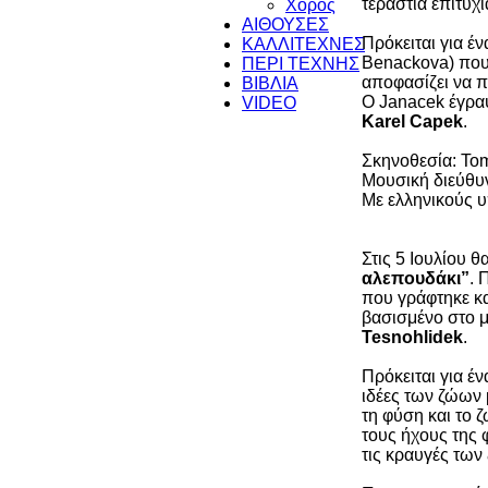
τεράστια επιτυχί
Χορός
ΑΙΘΟΥΣΕΣ
Πρόκειται για έ
ΚΑΛΛΙΤΕΧΝΕΣ
Benackova) που 
ΠΕΡΙ ΤΕΧΝΗΣ
αποφασίζει να π
ΒΙΒΛΙΑ
Ο Janacek έγραψ
VIDEO
Karel Capek
.
Σκηνοθεσία: To
Μουσική διεύθυν
Με ελληνικούς υ
Στις 5 Ιουλίου 
αλεπουδάκι”
. 
που γράφτηκε κα
βασισμένο στο 
Tesnohlidek
.
Πρόκειται για έν
ιδέες των ζώων 
τη φύση και το 
τους ήχους της 
τις κραυγές των