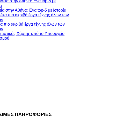
ία στην Αθήνα: Ένα top-5 με Ιστορία
κα πιο ακριβά έργα τέχνης όλων των
ών
ΣΙΜΕΣ ΠΛΗΡΟΦΟΡΙΕΣ