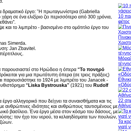
α.
να δραματικό έργο: "Η πρωταγωνίστρια (Gabriella
10 πα
χάρη σε ένα ελιξίριο ζει περισσότερο από 300 χρόνια,
φέτος
εθάνει”.
ε και το λιμπρέτο - βασισμένο στο ομότιτλο έργο του
Πινακ
Χριστ
mas Simerda.
ση: Jan Zbavitel.
πέρτιτλους.
Μόραλ
τέχνη
θα παρουσιαστεί στο Ηρώδειο η όπερα
“Το πονηρό
Πρόκειται για μια πρωτότυπη όπερα (σε τρεις πράξεις)
Εθνικ
ι παρουσιάστηκε το 1924 με λιμπρέτο του Janacek -
«Οδύσ
μυθιστόρημα
“Liska Bystrouska”
(1921) του
Rudolf
22 ση
α έργο αλληγορικό που δείχνει τα συναισθήματα και τις
Αθήν
με ανθρώπινες ιδιότητες και ανθρώπους ταυτισμένους με
ζωικό βασίλειο. Ένα έργο μέσα στον κόσμο του δάσους, με
φύσης: τον ήχο του νερού, τα κελαηδίσματα των πουλιών,
Τα κο
 ζώων.
γιατί 