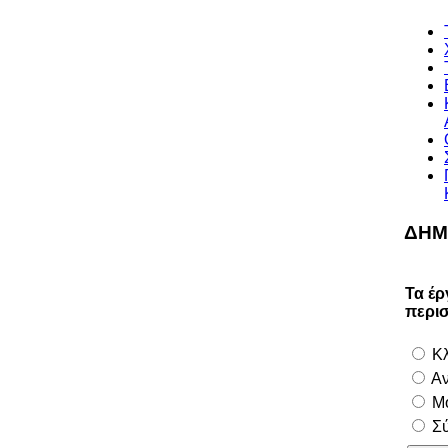
ΔΗΜ
Τα έρ
περι
Κλ
Αν
Μο
Σύ