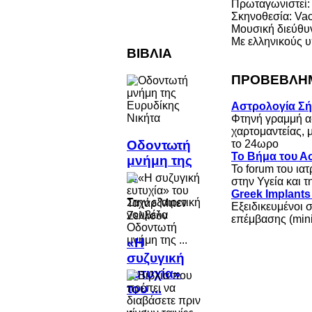
Πρωταγωνιστεί: 
Σκηνοθεσία: Vac
Μουσική διεύθυν
Με ελληνικούς υ
ΒΙΒΛΙΑ
ΠΡΟΒΕΒΛΗΜ
Αστρολογία Σ
Φτηνή γραμμή α
χαρτομαντείας, 
Οδοντωτή
το 24ωρο
Το Βήμα του Ασ
μνήμη της
Το forum του ια
...
στην Υγεία και 
Greek Implant
Στην εξαιρετική
Εξειδικευμένοι 
νουβέλα
επέμβασης (mini
Οδοντωτή
μνήμη της ...
«Η
συζυγική
ευτυχία»
του ...