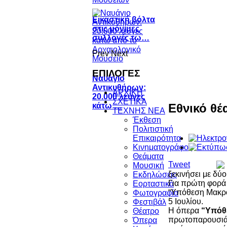
Εικαστική βόλτα
στις μόνιμες
συλλογές τω…
Prev
Next
ΕΠΙΛΟΓΕΣ
Ναυάγιο
Αντικυθήρων:
ΑΡΧΙΚΗ
20.000 λεύγες
ΣΧΕΤΙΚΑ
Εθνικό θέ
κάτω …
ΤΕΧΝΗΣ ΝΕΑ
Έκθεση
Πολιτιστική
Επικαιρότητα
Κινηματογράφος
Θεάματα
Tweet
Μουσική
ξεκινήσει με δύ
Εκδηλώσεις
Για πρώτη φορά 
Εορταστικά
“Υπόθεση Μακρόπ
Φωτογραφία
5 Ιουλίου.
Φεστιβάλ
Η όπερα
“Υπόθ
Θέατρο
πρωτοπαρουσιάσ
Όπερα