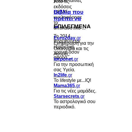
Από τις
εκδόσεις
Βιβλία που
GEMA,
κυκλοφόρησε
πρέπει να
το
...
ΕΠΙΛΕΓΜΕΝΑ
απολαυστικό ...
Το 2014
Euro2day
.gr
προμηνύεται
Ενημέρωση για την
εξαιρετική
Οικονομία και τις
χρονιά όσον
Αγορές.
αφορά ...
Ιατροnet
.gr
Για την προσωπική
σας Υγεία.
In2life
.gr
Το lifestyle με...IQ!
Mama365
.gr
Για τις νέες μαμάδες.
Starsecrets
.gr
Το αστρολογικό σου
περιοδικό.