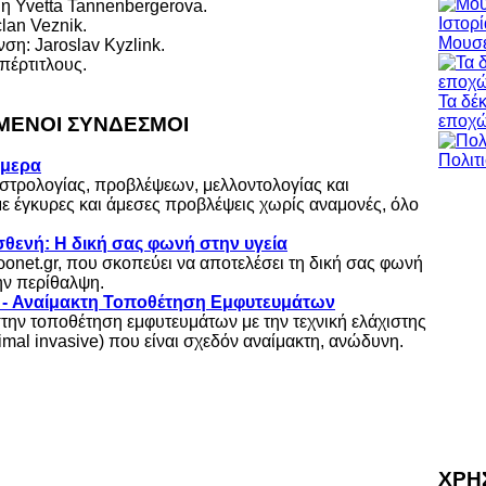
η Yvetta Tannenbergerova.
lan Veznik.
Μουσε
ση: Jaroslav Kyzlink.
πέρτιτλους.
Τα δέ
εποχ
ΕΝΟΙ ΣΥΝΔΕΣΜΟΙ
ήμερα
στρολογίας, προβλέψεων, μελλοντολογίας και
με έγκυρες και άμεσες προβλέψεις χωρίς αναμονές, όλο
θενή: Η δική σας φωνή στην υγεία
τροnet.gr, που σκοπεύει να αποτελέσει τη δική σας φωνή
την περίθαλψη.
s - Αναίμακτη Τοποθέτηση Εμφυτευμάτων
στην τοποθέτηση εμφυτευμάτων με την τεχνική ελάχιστης
mal invasive) που είναι σχεδόν αναίμακτη, ανώδυνη.
ΧΡΗ