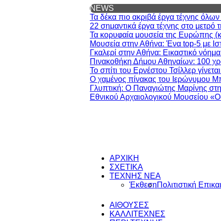
NEWS
Τα δέκα πιο ακριβά έργα τέχνης όλω
22 σημαντικά έργα τέχνης στο μετρό 
Τα κορυφαία μουσεία της Ευρώπης (και
Μουσεία στην Αθήνα: Ένα top-5 με Ισ
Γκαλερί στην Αθήνα: Εικαστικό νόημα
Πινακοθήκη Δήμου Αθηναίων: 100 χρό
Το σπίτι του Ερνέστου Τσίλλερ γίνετα
Ο χαμένος πίνακας του Ιερώνυμου Μ
Γλυπτική: Ο Παναγιώτης Μαρίνης στη
Εθνικού Αρχαιολογικού Μουσείου «Ο
ΑΡΧΙΚΗ
ΣΧΕΤΙΚΑ
ΤΕΧΝΗΣ ΝΕΑ
Έκθεση
Πολιτιστική Επικα
ΑΙΘΟΥΣΕΣ
ΚΑΛΛΙΤΕΧΝΕΣ