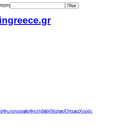
τηση
Πάμε
tingreece.gr
κά
Φωτογραφία
Φεστιβάλ
Θέατρο
Όπερα
Χορός