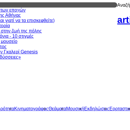
Αναζή
ν των εποχών
της Αθήνας
ar
 γιατί να τα επισκεφθείτε)
τορία
 στην ζωή της πόλης
νια - 10 στιγμές
ι μουσείο
πος
ν Γκαλερί Genesis
δύσσειες»
ιρότητα
Κινηματογράφος
Θεάματα
Μουσική
Εκδηλώσεις
Εορταστι