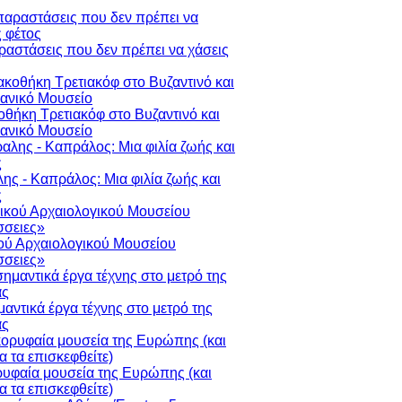
ραστάσεις που δεν πρέπει να χάσεις
οθήκη Τρετιακόφ στο Βυζαντινό και
ιανικό Μουσείο
ης - Καπράλος: Μια φιλία ζωής και
ς
ού Αρχαιολογικού Μουσείου
σειες»
μαντικά έργα τέχνης στο μετρό της
ας
ρυφαία μουσεία της Ευρώπης (και
να τα επισκεφθείτε)