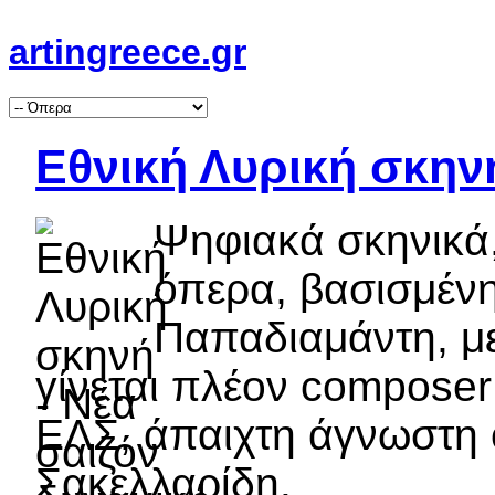
artingreece.gr
Εθνική Λυρική σκην
Ψηφιακά σκηνικά
όπερα, βασισμέν
Παπαδιαμάντη, μ
γίνεται πλέον composer
ΕΛΣ, άπαιχτη άγνωστη
Σακελλαρίδη.